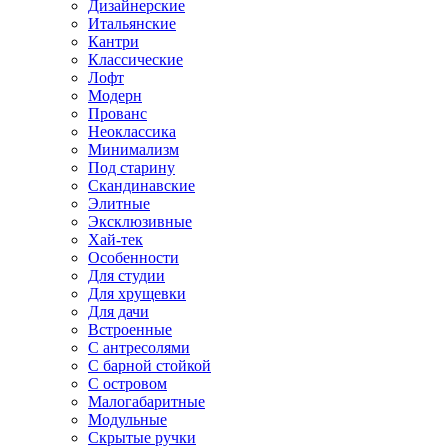
Дизайнерские
Итальянские
Кантри
Классические
Лофт
Модерн
Прованс
Неоклассика
Минимализм
Под старину
Скандинавские
Элитные
Эксклюзивные
Хай-тек
Особенности
Для студии
Для хрущевки
Для дачи
Встроенные
С антресолями
С барной стойкой
С островом
Малогабаритные
Модульные
Скрытые ручки