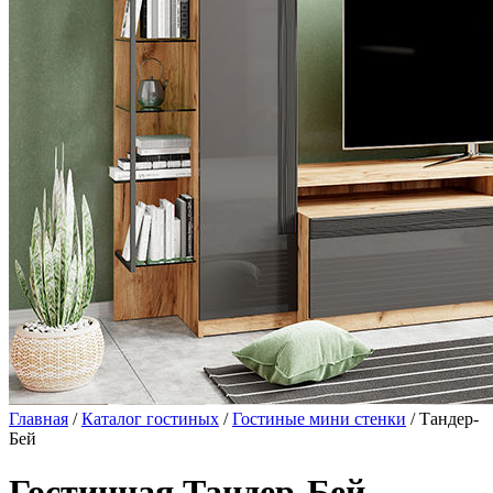
Главная
/
Каталог гостиных
/
Гостиные мини стенки
/ Тандер-
Бей
Гостинная Тандер-Бей