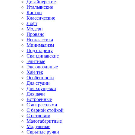
Дизайнерские
Итальянские
Кантри
Классические
Лофт
Модерн
Прованс
Неоклассика
Минимализм
Под старину
Скандинавские
Элитные
Эксклюзивные
Хай-тек
Особенности
Для студии
Для хрущевки
Для дачи
Встроенные
С антресолями
С барной стойкой
С островом
Малогабаритные
Модульные
Скрытые ручки