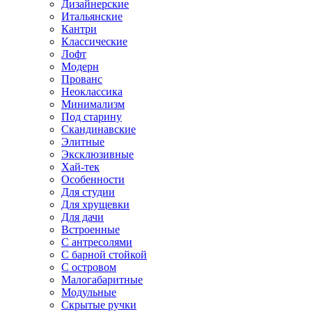
Дизайнерские
Итальянские
Кантри
Классические
Лофт
Модерн
Прованс
Неоклассика
Минимализм
Под старину
Скандинавские
Элитные
Эксклюзивные
Хай-тек
Особенности
Для студии
Для хрущевки
Для дачи
Встроенные
С антресолями
С барной стойкой
С островом
Малогабаритные
Модульные
Скрытые ручки