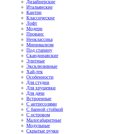
Дизайнерские
Итальянские
Кантри
Классические
Лофт
Модерн
Прованс
Неоклассика
Минимализм
Под старину
Скандинавские
Элитные
Эксклюзивные
Хай-тек
Особенности
Для студии
Для хрущевки
Для дачи
Встроенные
С антресолями
С барной стойкой
С островом
Малогабаритные
Модульные
Скрытые ручки