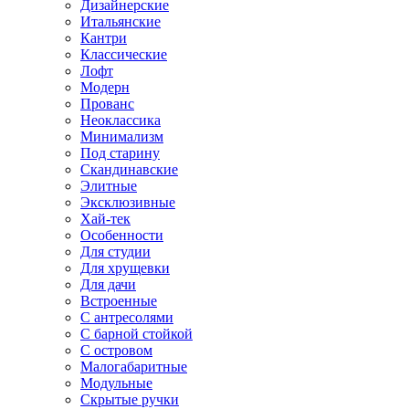
Дизайнерские
Итальянские
Кантри
Классические
Лофт
Модерн
Прованс
Неоклассика
Минимализм
Под старину
Скандинавские
Элитные
Эксклюзивные
Хай-тек
Особенности
Для студии
Для хрущевки
Для дачи
Встроенные
С антресолями
С барной стойкой
С островом
Малогабаритные
Модульные
Скрытые ручки