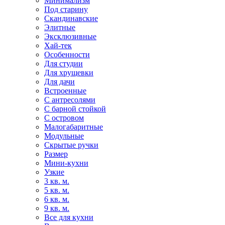
Минимализм
Под старину
Скандинавские
Элитные
Эксклюзивные
Хай-тек
Особенности
Для студии
Для хрущевки
Для дачи
Встроенные
С антресолями
С барной стойкой
С островом
Малогабаритные
Модульные
Скрытые ручки
Размер
Мини-кухни
Узкие
3 кв. м.
5 кв. м.
6 кв. м.
9 кв. м.
Все для кухни