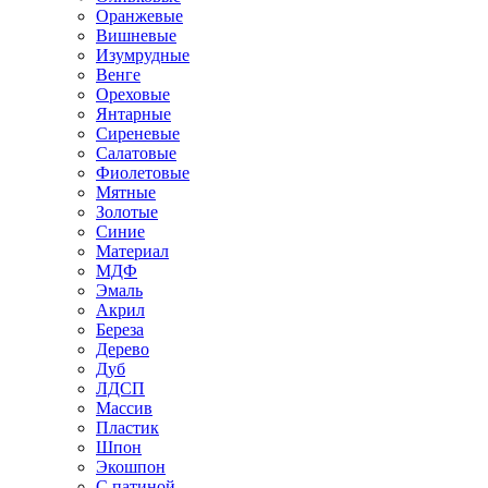
Оранжевые
Вишневые
Изумрудные
Венге
Ореховые
Янтарные
Сиреневые
Салатовые
Фиолетовые
Мятные
Золотые
Синие
Материал
МДФ
Эмаль
Акрил
Береза
Дерево
Дуб
ЛДСП
Массив
Пластик
Шпон
Экошпон
С патиной