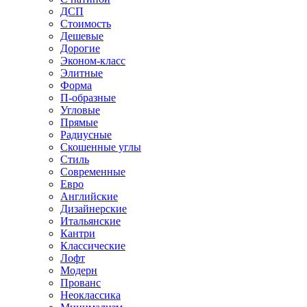
ДСП
Стоимость
Дешевые
Дорогие
Эконом-класс
Элитные
Форма
П-образные
Угловые
Прямые
Радиусные
Скошенные углы
Стиль
Современные
Евро
Английские
Дизайнерские
Итальянские
Кантри
Классические
Лофт
Модерн
Прованс
Неоклассика