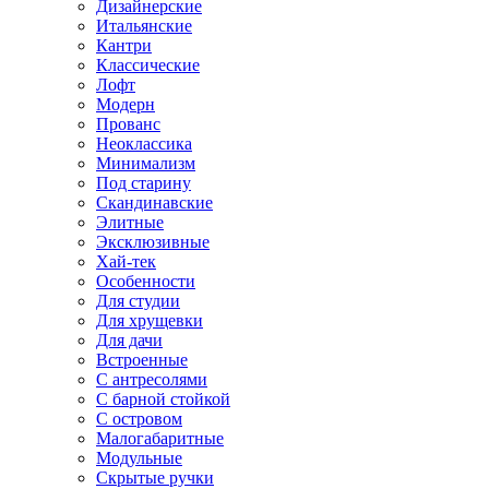
Дизайнерские
Итальянские
Кантри
Классические
Лофт
Модерн
Прованс
Неоклассика
Минимализм
Под старину
Скандинавские
Элитные
Эксклюзивные
Хай-тек
Особенности
Для студии
Для хрущевки
Для дачи
Встроенные
С антресолями
С барной стойкой
С островом
Малогабаритные
Модульные
Скрытые ручки