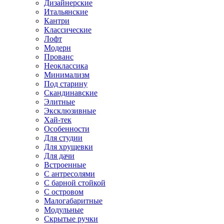
Дизайнерские
Итальянские
Кантри
Классические
Лофт
Модерн
Прованс
Неоклассика
Минимализм
Под старину
Скандинавские
Элитные
Эксклюзивные
Хай-тек
Особенности
Для студии
Для хрущевки
Для дачи
Встроенные
С антресолями
С барной стойкой
С островом
Малогабаритные
Модульные
Скрытые ручки