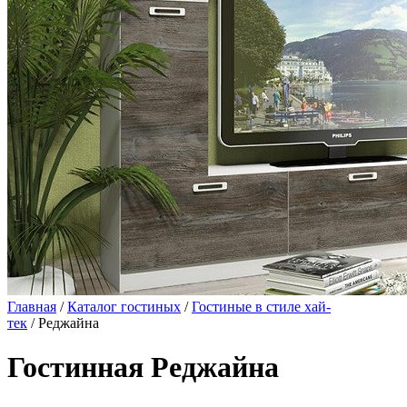
Главная
/
Каталог гостиных
/
Гостиные в стиле хай-
тек
/ Реджайна
Гостинная Реджайна