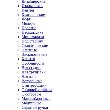
Дизайнерские
Итальянские
Кантри
Классические
Лофт
Модерн
Прованс
Неоклассика
Минимализм
Под старину
Скандинавские
Элитные
Эксклюзивные
Хай-тек
Особенности
Для студии
Для хрущевки
Для дачи
Встроенные
С антресолями
С барной стойкой
С островом
Малогабаритные
Модульные
Скрытые ручки