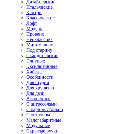
Дизайнерские
Итальянские
Кантри
Классические
Лофт
Модерн
Прованс
Неоклассика
Минимализм
Под старину
Скандинавские
Элитные
Эксклюзивные
Хай-тек
Особенности
Для студии
Для хрущевки
Для дачи
Встроенные
С антресолями
С барной стойкой
С островом
Малогабаритные
Модульные
Скрытые ручки