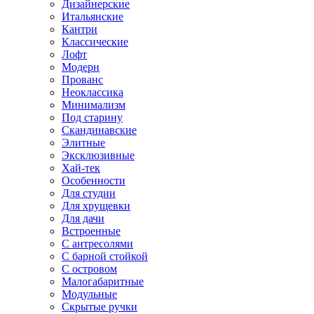
Дизайнерские
Итальянские
Кантри
Классические
Лофт
Модерн
Прованс
Неоклассика
Минимализм
Под старину
Скандинавские
Элитные
Эксклюзивные
Хай-тек
Особенности
Для студии
Для хрущевки
Для дачи
Встроенные
С антресолями
С барной стойкой
С островом
Малогабаритные
Модульные
Скрытые ручки