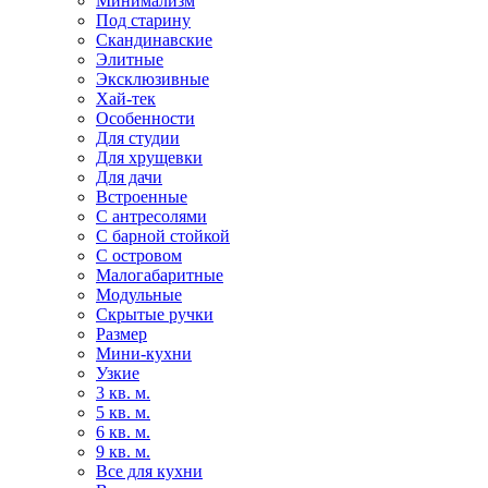
Минимализм
Под старину
Скандинавские
Элитные
Эксклюзивные
Хай-тек
Особенности
Для студии
Для хрущевки
Для дачи
Встроенные
С антресолями
С барной стойкой
С островом
Малогабаритные
Модульные
Скрытые ручки
Размер
Мини-кухни
Узкие
3 кв. м.
5 кв. м.
6 кв. м.
9 кв. м.
Все для кухни