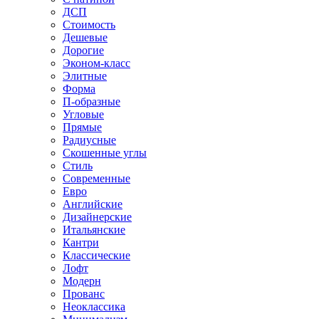
ДСП
Стоимость
Дешевые
Дорогие
Эконом-класс
Элитные
Форма
П-образные
Угловые
Прямые
Радиусные
Скошенные углы
Стиль
Современные
Евро
Английские
Дизайнерские
Итальянские
Кантри
Классические
Лофт
Модерн
Прованс
Неоклассика