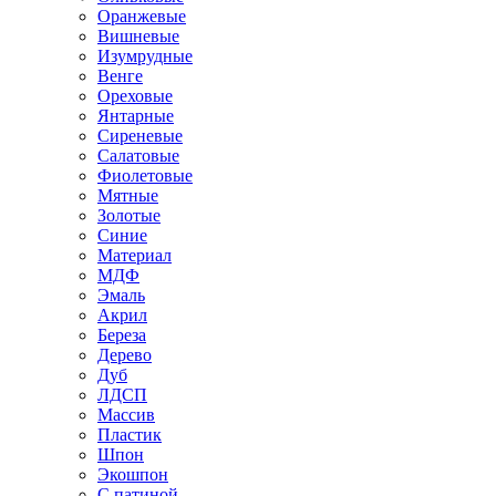
Оранжевые
Вишневые
Изумрудные
Венге
Ореховые
Янтарные
Сиреневые
Салатовые
Фиолетовые
Мятные
Золотые
Синие
Материал
МДФ
Эмаль
Акрил
Береза
Дерево
Дуб
ЛДСП
Массив
Пластик
Шпон
Экошпон
С патиной