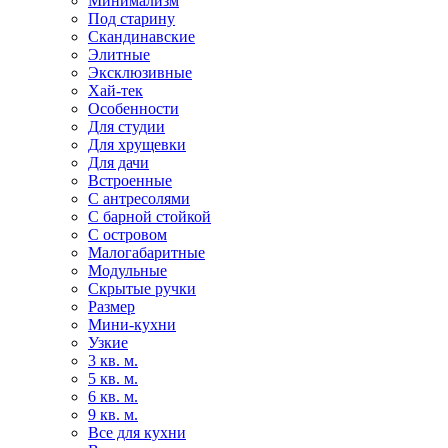
Минимализм
Под старину
Скандинавские
Элитные
Эксклюзивные
Хай-тек
Особенности
Для студии
Для хрущевки
Для дачи
Встроенные
С антресолями
С барной стойкой
С островом
Малогабаритные
Модульные
Скрытые ручки
Размер
Мини-кухни
Узкие
3 кв. м.
5 кв. м.
6 кв. м.
9 кв. м.
Все для кухни