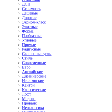
ДСП
Стоимость
Дешевые
Дорогие
Эконом-класс
Элитные
Форма
П-образные
Угловые
Прямые
Радиусные
Скошенные углы
Стиль
Современные
Евро
Английские
Дизайнерские
Итальянские
Кантри
Классические
Лофт
Модерн
Прованс
Неоклассика