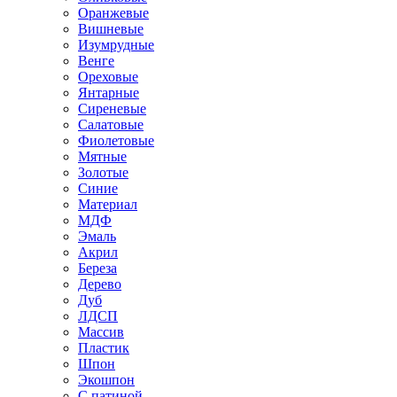
Оранжевые
Вишневые
Изумрудные
Венге
Ореховые
Янтарные
Сиреневые
Салатовые
Фиолетовые
Мятные
Золотые
Синие
Материал
МДФ
Эмаль
Акрил
Береза
Дерево
Дуб
ЛДСП
Массив
Пластик
Шпон
Экошпон
С патиной