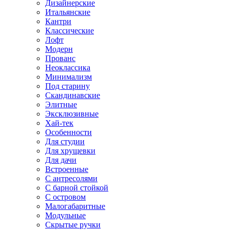
Дизайнерские
Итальянские
Кантри
Классические
Лофт
Модерн
Прованс
Неоклассика
Минимализм
Под старину
Скандинавские
Элитные
Эксклюзивные
Хай-тек
Особенности
Для студии
Для хрущевки
Для дачи
Встроенные
С антресолями
С барной стойкой
С островом
Малогабаритные
Модульные
Скрытые ручки