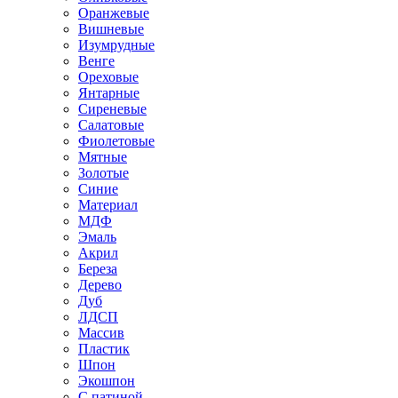
Оранжевые
Вишневые
Изумрудные
Венге
Ореховые
Янтарные
Сиреневые
Салатовые
Фиолетовые
Мятные
Золотые
Синие
Материал
МДФ
Эмаль
Акрил
Береза
Дерево
Дуб
ЛДСП
Массив
Пластик
Шпон
Экошпон
С патиной