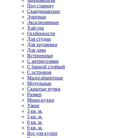
Минимализм
Под старину
Скандинавские
Элитные
Эксклюзивные
Хай-тек
Особенности
Для студии
Для хрущевки
Для дачи
Встроенные
С антресолями
С барной стойкой
С островом
Малогабаритные
Модульные
Скрытые ручки
Размер
Мини-кухни
Узкие
3 кв. м.
5 кв. м.
6 кв. м.
9 кв. м.
Все для кухни