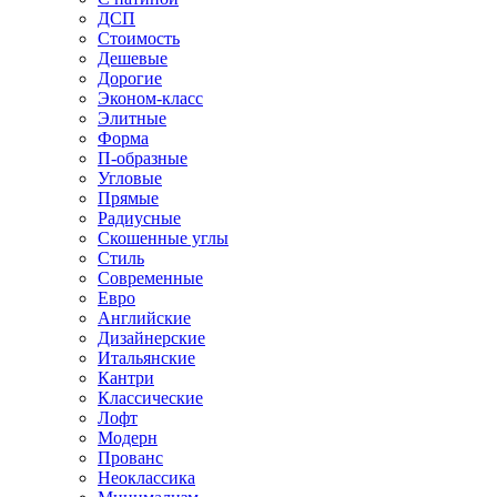
ДСП
Стоимость
Дешевые
Дорогие
Эконом-класс
Элитные
Форма
П-образные
Угловые
Прямые
Радиусные
Скошенные углы
Стиль
Современные
Евро
Английские
Дизайнерские
Итальянские
Кантри
Классические
Лофт
Модерн
Прованс
Неоклассика