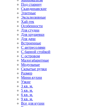
Минимализм
Под старину
Скандинавские
Элитные
Эксклюзивные
Хай-тек
Особенности
Для студии
Для хрущевки
Для дачи
Встроенные
С антресолями
С барной стойкой
С островом
Малогабаритные
Модульные
Скрытые ручки
Размер
Мини-кухни
Узкие
3 кв. м.
5 кв. м.
6 кв. м.
9 кв. м.
Все для кухни