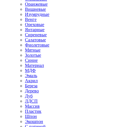
Оранжевые
Вишневые
Изумрудные
Венге
Ореховые
Янтарные
Сиреневые
Салатовые
Фиолетовые
Мятные
Золотые
Синие
Материал
МДФ
Эмаль
Акрил
Береза
Дерево
Дуб
ЛДСП
Массив
Пластик
Шпон
Экошпон
С патиной