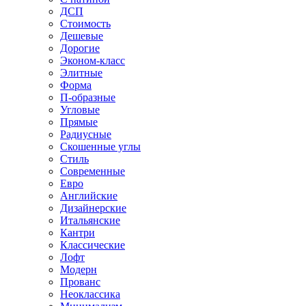
ДСП
Стоимость
Дешевые
Дорогие
Эконом-класс
Элитные
Форма
П-образные
Угловые
Прямые
Радиусные
Скошенные углы
Стиль
Современные
Евро
Английские
Дизайнерские
Итальянские
Кантри
Классические
Лофт
Модерн
Прованс
Неоклассика