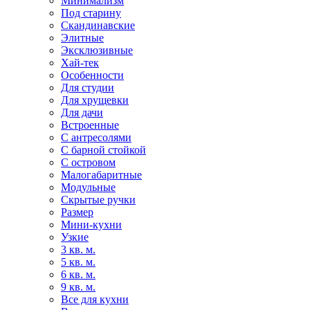
Минимализм
Под старину
Скандинавские
Элитные
Эксклюзивные
Хай-тек
Особенности
Для студии
Для хрущевки
Для дачи
Встроенные
С антресолями
С барной стойкой
С островом
Малогабаритные
Модульные
Скрытые ручки
Размер
Мини-кухни
Узкие
3 кв. м.
5 кв. м.
6 кв. м.
9 кв. м.
Все для кухни