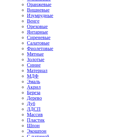
Оранжевые
Вишневые
Изумрудные
Венге
Ореховые
Янтарные
Сиреневые
Салатовые
Фиолетовые
Мятные
Золотые
Синие
Материал
МДФ
Эмаль
Акрил
Береза
Дерево
Дуб
ЛДСП
Массив
Пластик
Шпон
Экошпон
С патиной