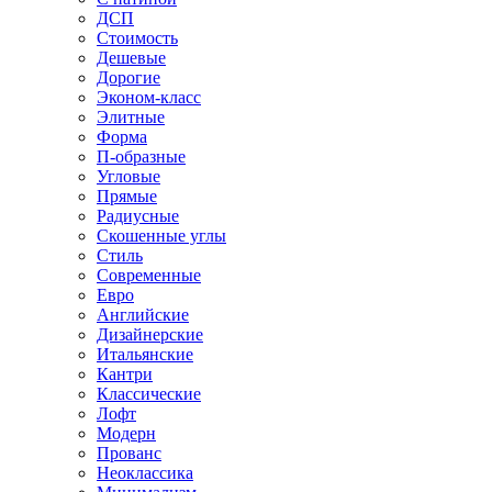
ДСП
Стоимость
Дешевые
Дорогие
Эконом-класс
Элитные
Форма
П-образные
Угловые
Прямые
Радиусные
Скошенные углы
Стиль
Современные
Евро
Английские
Дизайнерские
Итальянские
Кантри
Классические
Лофт
Модерн
Прованс
Неоклассика