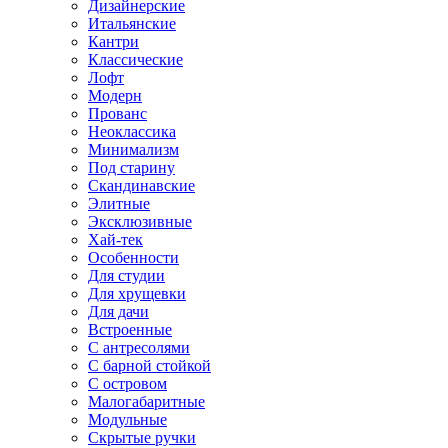
Дизайнерские
Итальянские
Кантри
Классические
Лофт
Модерн
Прованс
Неоклассика
Минимализм
Под старину
Скандинавские
Элитные
Эксклюзивные
Хай-тек
Особенности
Для студии
Для хрущевки
Для дачи
Встроенные
С антресолями
С барной стойкой
С островом
Малогабаритные
Модульные
Скрытые ручки