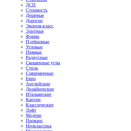
ДСП
Стоимость
Дешевые
Дорогие
Эконом-класс
Элитные
Форма
П-образные
Угловые
Прямые
Радиусные
Скошенные углы
Стиль
Современные
Евро
Английские
Дизайнерские
Итальянские
Кантри
Классические
Лофт
Модерн
Прованс
Неоклассика