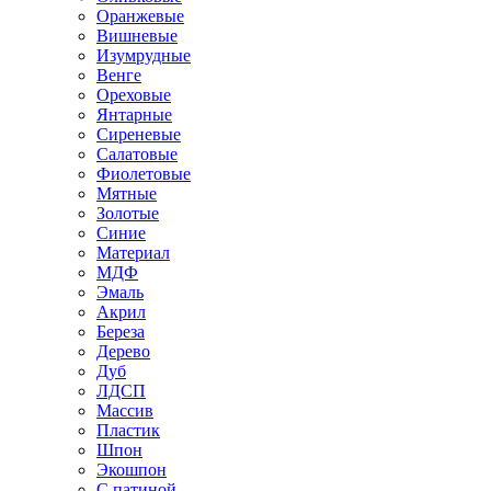
Оранжевые
Вишневые
Изумрудные
Венге
Ореховые
Янтарные
Сиреневые
Салатовые
Фиолетовые
Мятные
Золотые
Синие
Материал
МДФ
Эмаль
Акрил
Береза
Дерево
Дуб
ЛДСП
Массив
Пластик
Шпон
Экошпон
С патиной