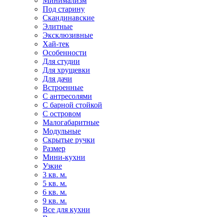
Минимализм
Под старину
Скандинавские
Элитные
Эксклюзивные
Хай-тек
Особенности
Для студии
Для хрущевки
Для дачи
Встроенные
С антресолями
С барной стойкой
С островом
Малогабаритные
Модульные
Скрытые ручки
Размер
Мини-кухни
Узкие
3 кв. м.
5 кв. м.
6 кв. м.
9 кв. м.
Все для кухни