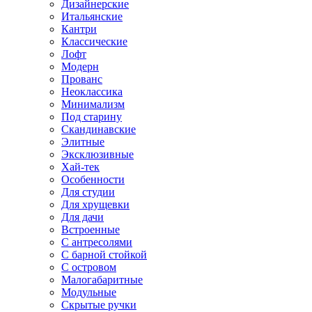
Дизайнерские
Итальянские
Кантри
Классические
Лофт
Модерн
Прованс
Неоклассика
Минимализм
Под старину
Скандинавские
Элитные
Эксклюзивные
Хай-тек
Особенности
Для студии
Для хрущевки
Для дачи
Встроенные
С антресолями
С барной стойкой
С островом
Малогабаритные
Модульные
Скрытые ручки