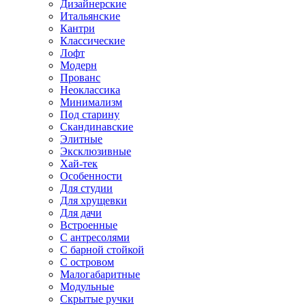
Дизайнерские
Итальянские
Кантри
Классические
Лофт
Модерн
Прованс
Неоклассика
Минимализм
Под старину
Скандинавские
Элитные
Эксклюзивные
Хай-тек
Особенности
Для студии
Для хрущевки
Для дачи
Встроенные
С антресолями
С барной стойкой
С островом
Малогабаритные
Модульные
Скрытые ручки