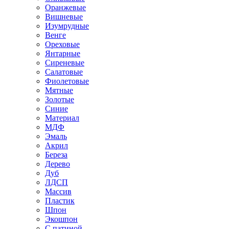
Оранжевые
Вишневые
Изумрудные
Венге
Ореховые
Янтарные
Сиреневые
Салатовые
Фиолетовые
Мятные
Золотые
Синие
Материал
МДФ
Эмаль
Акрил
Береза
Дерево
Дуб
ЛДСП
Массив
Пластик
Шпон
Экошпон
С патиной