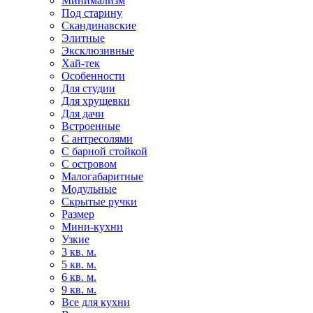
Минимализм
Под старину
Скандинавские
Элитные
Эксклюзивные
Хай-тек
Особенности
Для студии
Для хрущевки
Для дачи
Встроенные
С антресолями
С барной стойкой
С островом
Малогабаритные
Модульные
Скрытые ручки
Размер
Мини-кухни
Узкие
3 кв. м.
5 кв. м.
6 кв. м.
9 кв. м.
Все для кухни