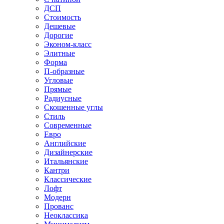
ДСП
Стоимость
Дешевые
Дорогие
Эконом-класс
Элитные
Форма
П-образные
Угловые
Прямые
Радиусные
Скошенные углы
Стиль
Современные
Евро
Английские
Дизайнерские
Итальянские
Кантри
Классические
Лофт
Модерн
Прованс
Неоклассика