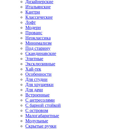
Дизайнерские
Итальянские
Кантри
Классические
Лофт
Модерн
Прованс
Неоклассика
Минимализм
Под старину
Скандинавские
Элитные
Эксклюзивные
Хай-тек
Особенности
Для студии
Для хрущевки
Для дачи
Встроенные
С антресолями
С барной стойкой
С островом
Малогабаритные
Модульные
Скрытые ручки