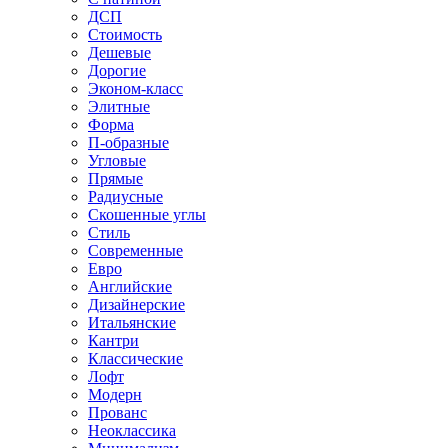
ДСП
Стоимость
Дешевые
Дорогие
Эконом-класс
Элитные
Форма
П-образные
Угловые
Прямые
Радиусные
Скошенные углы
Стиль
Современные
Евро
Английские
Дизайнерские
Итальянские
Кантри
Классические
Лофт
Модерн
Прованс
Неоклассика