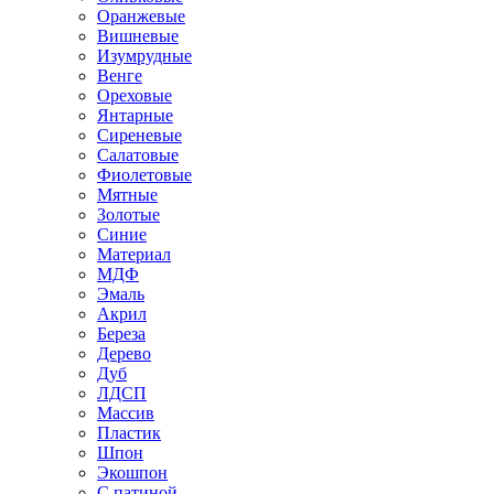
Оранжевые
Вишневые
Изумрудные
Венге
Ореховые
Янтарные
Сиреневые
Салатовые
Фиолетовые
Мятные
Золотые
Синие
Материал
МДФ
Эмаль
Акрил
Береза
Дерево
Дуб
ЛДСП
Массив
Пластик
Шпон
Экошпон
С патиной