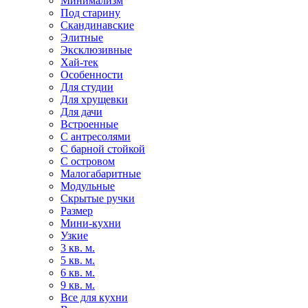
Минимализм
Под старину
Скандинавские
Элитные
Эксклюзивные
Хай-тек
Особенности
Для студии
Для хрущевки
Для дачи
Встроенные
С антресолями
С барной стойкой
С островом
Малогабаритные
Модульные
Скрытые ручки
Размер
Мини-кухни
Узкие
3 кв. м.
5 кв. м.
6 кв. м.
9 кв. м.
Все для кухни