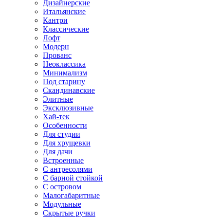
Дизайнерские
Итальянские
Кантри
Классические
Лофт
Модерн
Прованс
Неоклассика
Минимализм
Под старину
Скандинавские
Элитные
Эксклюзивные
Хай-тек
Особенности
Для студии
Для хрущевки
Для дачи
Встроенные
С антресолями
С барной стойкой
С островом
Малогабаритные
Модульные
Скрытые ручки