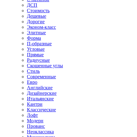
ДСП
Стоимость
Дешевые
Дорогие
Эконом-класс
Элитные
Форма
П-образные
Угловые
Прямые
Радиусные
Скошенные углы
Стиль
Современные
Евро
Английские
Дизайнерские
Итальянские
Кантри
Классические
Лофт
Модерн
Прованс
Неоклассика