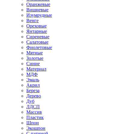
Оранжевые
Вишневые
Изумрудные
Венге
Ореховые
Янтарные
Сиреневые
Салатовые
Фиолетовые
Мятные
Золотые
Синие
Материал
МДФ
Эмаль
Акрил
Береза
Дерево
Дуб
ЛДСП
Массив
Пластик
Шпон
Экошпон
С патиной