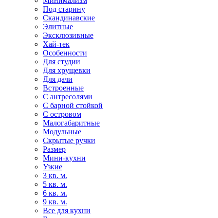
Минимализм
Под старину
Скандинавские
Элитные
Эксклюзивные
Хай-тек
Особенности
Для студии
Для хрущевки
Для дачи
Встроенные
С антресолями
С барной стойкой
С островом
Малогабаритные
Модульные
Скрытые ручки
Размер
Мини-кухни
Узкие
3 кв. м.
5 кв. м.
6 кв. м.
9 кв. м.
Все для кухни