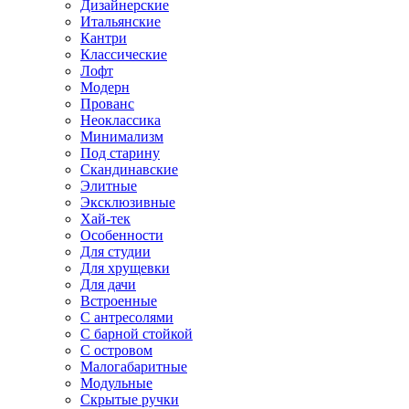
Дизайнерские
Итальянские
Кантри
Классические
Лофт
Модерн
Прованс
Неоклассика
Минимализм
Под старину
Скандинавские
Элитные
Эксклюзивные
Хай-тек
Особенности
Для студии
Для хрущевки
Для дачи
Встроенные
С антресолями
С барной стойкой
С островом
Малогабаритные
Модульные
Скрытые ручки