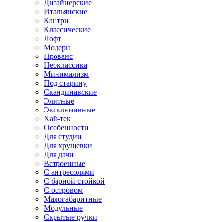
Дизайнерские
Итальянские
Кантри
Классические
Лофт
Модерн
Прованс
Неоклассика
Минимализм
Под старину
Скандинавские
Элитные
Эксклюзивные
Хай-тек
Особенности
Для студии
Для хрущевки
Для дачи
Встроенные
С антресолями
С барной стойкой
С островом
Малогабаритные
Модульные
Скрытые ручки