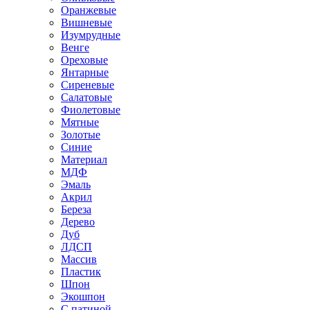
Оранжевые
Вишневые
Изумрудные
Венге
Ореховые
Янтарные
Сиреневые
Салатовые
Фиолетовые
Мятные
Золотые
Синие
Материал
МДФ
Эмаль
Акрил
Береза
Дерево
Дуб
ЛДСП
Массив
Пластик
Шпон
Экошпон
С патиной