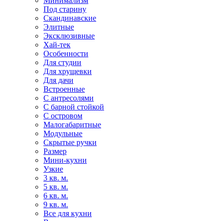
Минимализм
Под старину
Скандинавские
Элитные
Эксклюзивные
Хай-тек
Особенности
Для студии
Для хрущевки
Для дачи
Встроенные
С антресолями
С барной стойкой
С островом
Малогабаритные
Модульные
Скрытые ручки
Размер
Мини-кухни
Узкие
3 кв. м.
5 кв. м.
6 кв. м.
9 кв. м.
Все для кухни