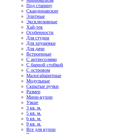
Минимализм
Под старину
Скандинавские
Элитные
Эксклюзивные
Хай-тек
Особенности
Для студии
Для хрущевки
Для дачи
Встроенные
С антресолями
С барной стойкой
С островом
Малогабаритные
Модульные
Скрытые ручки
Размер
Мини-кухни
Узкие
3 кв. м.
5 кв. м.
6 кв. м.
9 кв. м.
Все для кухни