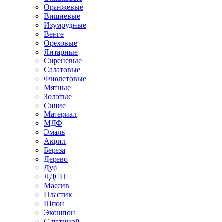
Оранжевые
Вишневые
Изумрудные
Венге
Ореховые
Янтарные
Сиреневые
Салатовые
Фиолетовые
Мятные
Золотые
Синие
Материал
МДФ
Эмаль
Акрил
Береза
Дерево
Дуб
ЛДСП
Массив
Пластик
Шпон
Экошпон
С патиной