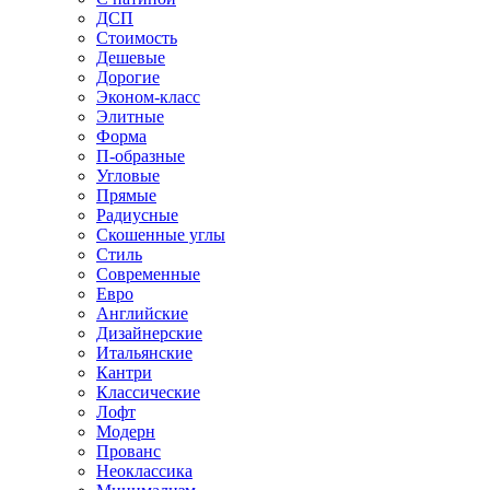
ДСП
Стоимость
Дешевые
Дорогие
Эконом-класс
Элитные
Форма
П-образные
Угловые
Прямые
Радиусные
Скошенные углы
Стиль
Современные
Евро
Английские
Дизайнерские
Итальянские
Кантри
Классические
Лофт
Модерн
Прованс
Неоклассика