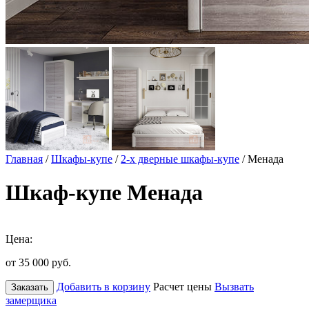
Главная
/
Шкафы-купе
/
2-х дверные шкафы-купе
/ Менада
Шкаф-купе Менада
Цена:
от 35 000
руб.
Добавить в корзину
Расчет цены
Вызвать
Заказать
замерщика