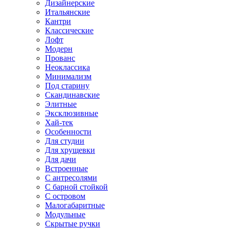
Дизайнерские
Итальянские
Кантри
Классические
Лофт
Модерн
Прованс
Неоклассика
Минимализм
Под старину
Скандинавские
Элитные
Эксклюзивные
Хай-тек
Особенности
Для студии
Для хрущевки
Для дачи
Встроенные
С антресолями
С барной стойкой
С островом
Малогабаритные
Модульные
Скрытые ручки