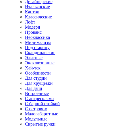
Дизайнерские
Итальянские
Кантри
Классические
Лофт
Модерн
Прованс
Неоклассика
Минимализм
Под старину
Скандинавские
Элитные
Эксклюзивные
Хай-тек
Особенности
Для студии
Для хрущевки
Для дачи
Встроенные
С антресолями
С барной стойкой
С островом
Малогабаритные
Модульные
Скрытые ручки