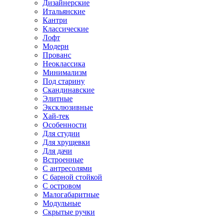
Дизайнерские
Итальянские
Кантри
Классические
Лофт
Модерн
Прованс
Неоклассика
Минимализм
Под старину
Скандинавские
Элитные
Эксклюзивные
Хай-тек
Особенности
Для студии
Для хрущевки
Для дачи
Встроенные
С антресолями
С барной стойкой
С островом
Малогабаритные
Модульные
Скрытые ручки