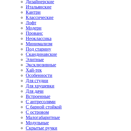
Дизайнерские
Итальянские
Кантри
Классические
Лофт
Модерн
Прованс
Неоклассика
Минимализм
Под старину
Скандинавские
Элитные
Эксклюзивные
Хай-тек
Особенности
Для студии
Для хрущевки
Для дачи
Встроенные
С антресолями
С барной стойкой
С островом
Малогабаритные
Модульные
Скрытые ручки