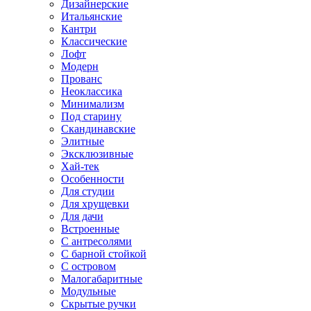
Дизайнерские
Итальянские
Кантри
Классические
Лофт
Модерн
Прованс
Неоклассика
Минимализм
Под старину
Скандинавские
Элитные
Эксклюзивные
Хай-тек
Особенности
Для студии
Для хрущевки
Для дачи
Встроенные
С антресолями
С барной стойкой
С островом
Малогабаритные
Модульные
Скрытые ручки