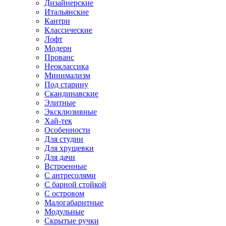
Дизайнерские
Итальянские
Кантри
Классические
Лофт
Модерн
Прованс
Неоклассика
Минимализм
Под старину
Скандинавские
Элитные
Эксклюзивные
Хай-тек
Особенности
Для студии
Для хрущевки
Для дачи
Встроенные
С антресолями
С барной стойкой
С островом
Малогабаритные
Модульные
Скрытые ручки