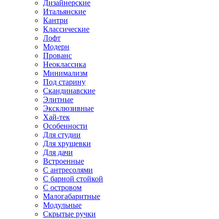
Дизайнерские
Итальянские
Кантри
Классические
Лофт
Модерн
Прованс
Неоклассика
Минимализм
Под старину
Скандинавские
Элитные
Эксклюзивные
Хай-тек
Особенности
Для студии
Для хрущевки
Для дачи
Встроенные
С антресолями
С барной стойкой
С островом
Малогабаритные
Модульные
Скрытые ручки