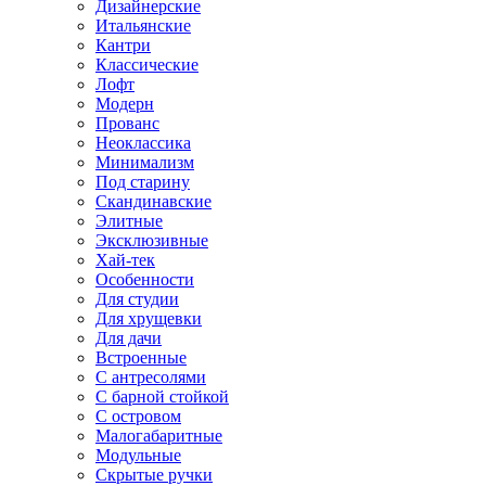
Дизайнерские
Итальянские
Кантри
Классические
Лофт
Модерн
Прованс
Неоклассика
Минимализм
Под старину
Скандинавские
Элитные
Эксклюзивные
Хай-тек
Особенности
Для студии
Для хрущевки
Для дачи
Встроенные
С антресолями
С барной стойкой
С островом
Малогабаритные
Модульные
Скрытые ручки