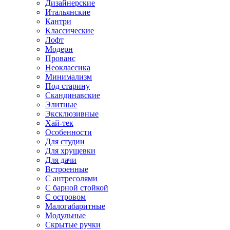
Дизайнерские
Итальянские
Кантри
Классические
Лофт
Модерн
Прованс
Неоклассика
Минимализм
Под старину
Скандинавские
Элитные
Эксклюзивные
Хай-тек
Особенности
Для студии
Для хрущевки
Для дачи
Встроенные
С антресолями
С барной стойкой
С островом
Малогабаритные
Модульные
Скрытые ручки