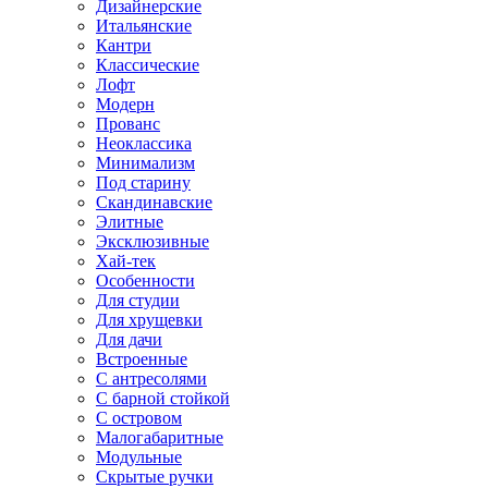
Дизайнерские
Итальянские
Кантри
Классические
Лофт
Модерн
Прованс
Неоклассика
Минимализм
Под старину
Скандинавские
Элитные
Эксклюзивные
Хай-тек
Особенности
Для студии
Для хрущевки
Для дачи
Встроенные
С антресолями
С барной стойкой
С островом
Малогабаритные
Модульные
Скрытые ручки