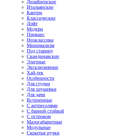
Дизайнерские
Итальянские
Кантри
Классические
Лофт
Модерн
Прованс
Неоклассика
Минимализм
Под старину
Скандинавские
Элитные
Эксклюзивные
Хай-тек
Особенности
Для студии
Для хрущевки
Для дачи
Встроенные
С антресолями
С барной стойкой
С островом
Малогабаритные
Модульные
Скрытые ручки