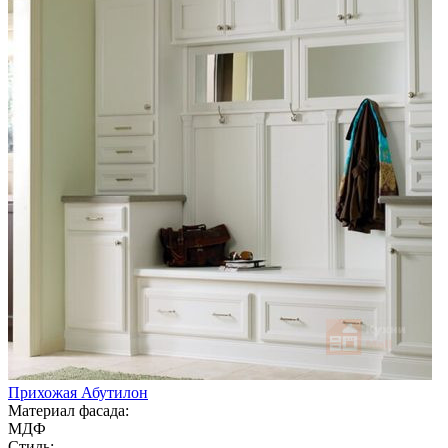
Прихожая Абутилон
Материал фасада:
МДФ
Стиль: