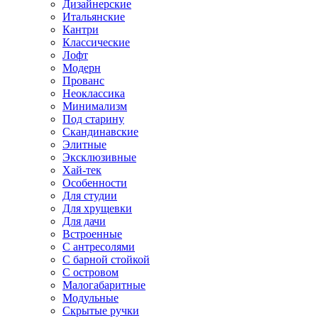
Дизайнерские
Итальянские
Кантри
Классические
Лофт
Модерн
Прованс
Неоклассика
Минимализм
Под старину
Скандинавские
Элитные
Эксклюзивные
Хай-тек
Особенности
Для студии
Для хрущевки
Для дачи
Встроенные
С антресолями
С барной стойкой
С островом
Малогабаритные
Модульные
Скрытые ручки