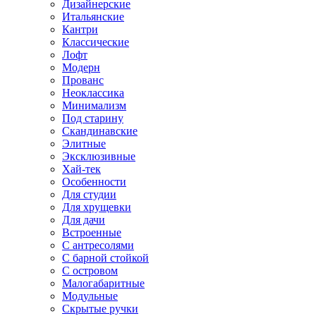
Дизайнерские
Итальянские
Кантри
Классические
Лофт
Модерн
Прованс
Неоклассика
Минимализм
Под старину
Скандинавские
Элитные
Эксклюзивные
Хай-тек
Особенности
Для студии
Для хрущевки
Для дачи
Встроенные
С антресолями
С барной стойкой
С островом
Малогабаритные
Модульные
Скрытые ручки