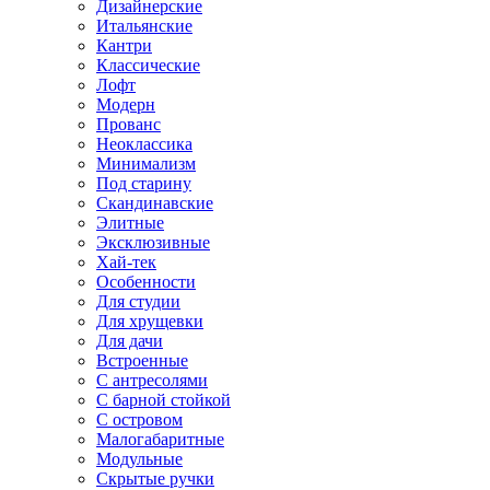
Дизайнерские
Итальянские
Кантри
Классические
Лофт
Модерн
Прованс
Неоклассика
Минимализм
Под старину
Скандинавские
Элитные
Эксклюзивные
Хай-тек
Особенности
Для студии
Для хрущевки
Для дачи
Встроенные
С антресолями
С барной стойкой
С островом
Малогабаритные
Модульные
Скрытые ручки