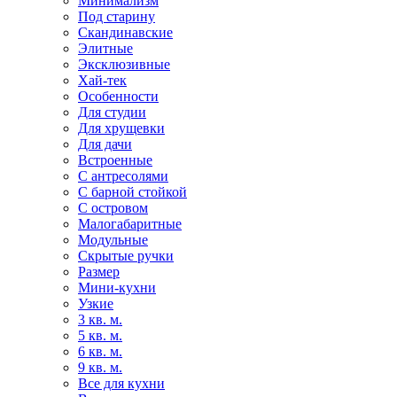
Минимализм
Под старину
Скандинавские
Элитные
Эксклюзивные
Хай-тек
Особенности
Для студии
Для хрущевки
Для дачи
Встроенные
С антресолями
С барной стойкой
С островом
Малогабаритные
Модульные
Скрытые ручки
Размер
Мини-кухни
Узкие
3 кв. м.
5 кв. м.
6 кв. м.
9 кв. м.
Все для кухни