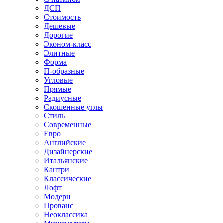
ДСП
Стоимость
Дешевые
Дорогие
Эконом-класс
Элитные
Форма
П-образные
Угловые
Прямые
Радиусные
Скошенные углы
Стиль
Современные
Евро
Английские
Дизайнерские
Итальянские
Кантри
Классические
Лофт
Модерн
Прованс
Неоклассика