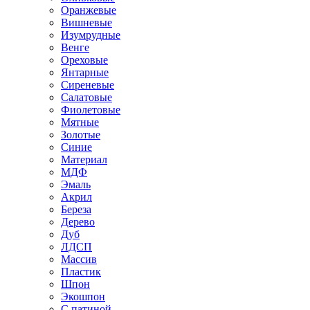
Оранжевые
Вишневые
Изумрудные
Венге
Ореховые
Янтарные
Сиреневые
Салатовые
Фиолетовые
Мятные
Золотые
Синие
Материал
МДФ
Эмаль
Акрил
Береза
Дерево
Дуб
ЛДСП
Массив
Пластик
Шпон
Экошпон
С патиной