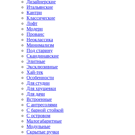
Дизайнерские
Итальянские
Кантри
Классические
Лофт
Модерн
Прованс
Неоклассика
Минимализм
Под старину
Скандинавские
Элитные
Эксклюзивные
Хай-тек
Особенности
Для студии
Для хрущевки
Для дачи
Встроенные
С антресолями
С барной стойкой
С островом
Малогабаритные
Модульные
Скрытые ручки