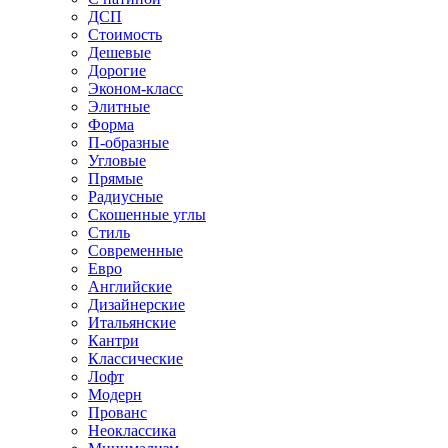
ДСП
Стоимость
Дешевые
Дорогие
Эконом-класс
Элитные
Форма
П-образные
Угловые
Прямые
Радиусные
Скошенные углы
Стиль
Современные
Евро
Английские
Дизайнерские
Итальянские
Кантри
Классические
Лофт
Модерн
Прованс
Неоклассика