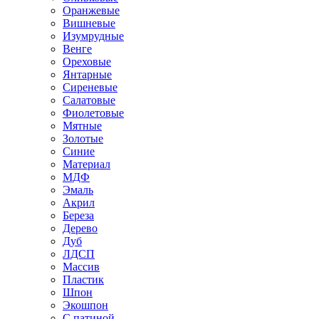
Оранжевые
Вишневые
Изумрудные
Венге
Ореховые
Янтарные
Сиреневые
Салатовые
Фиолетовые
Мятные
Золотые
Синие
Материал
МДФ
Эмаль
Акрил
Береза
Дерево
Дуб
ЛДСП
Массив
Пластик
Шпон
Экошпон
С патиной