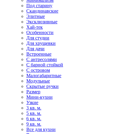
Минимализм
Под старину
Скандинавские
Элитные
Эксклюзивные
Хай-тек
Особенности
Для студии
Для хрущевки
Для дачи
Встроенные
С антресолями
С барной стойкой
С островом
Малогабаритные
Модульные
Скрытые ручки
Размер
Мини-кухни
Узкие
3 кв. м.
5 кв. м.
6 кв. м.
9 кв. м.
Все для кухни