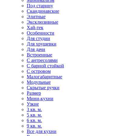
Минимализм
Под старину
Скандинавские
Элитные
Эксклюзивные
Хай-тек
Особенности
Для студии
Для хрущевки
Для дачи
Встроенные
С антресолями
С барной стойкой
С островом
Малогабаритные
Модульные
Скрытые ручки
Размер
Мини-кухни
Узкие
3 кв. м.
5 кв. м.
6 кв. м.
9 кв. м.
Все для кухни