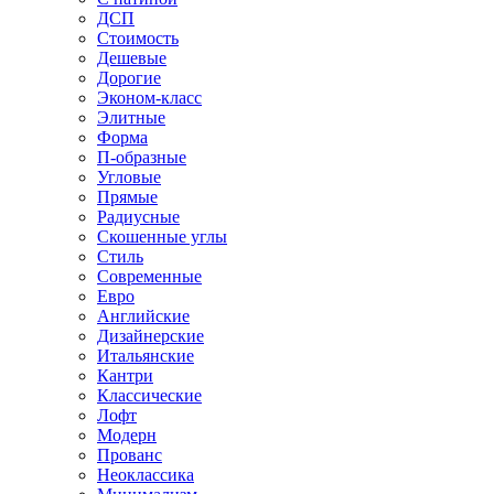
ДСП
Стоимость
Дешевые
Дорогие
Эконом-класс
Элитные
Форма
П-образные
Угловые
Прямые
Радиусные
Скошенные углы
Стиль
Современные
Евро
Английские
Дизайнерские
Итальянские
Кантри
Классические
Лофт
Модерн
Прованс
Неоклассика