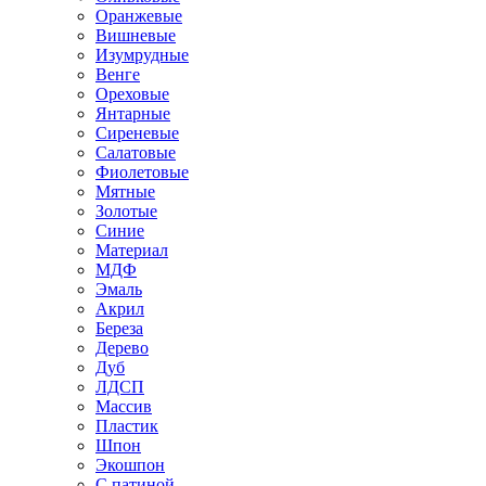
Оранжевые
Вишневые
Изумрудные
Венге
Ореховые
Янтарные
Сиреневые
Салатовые
Фиолетовые
Мятные
Золотые
Синие
Материал
МДФ
Эмаль
Акрил
Береза
Дерево
Дуб
ЛДСП
Массив
Пластик
Шпон
Экошпон
С патиной