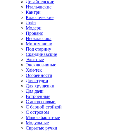
Дизайнерские
Итальянские
Кантри
Классические
Лофт
Модерн
Прованс
Неоклассика
Минимализм
Под старину
Скандинавские
Элитные
Эксклюзивные
Хай-тек
Особенности
Для студии
Для хрущевки
Для дачи
Встроенные
С антресолями
С барной стойкой
С островом
Малогабаритные
Модульные
Скрытые ручки