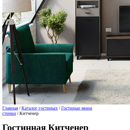
Главная
/
Каталог гостиных
/
Гостиные мини
стенки
/ Китченер
Гостинная Китченер