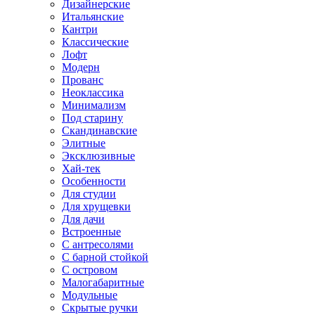
Дизайнерские
Итальянские
Кантри
Классические
Лофт
Модерн
Прованс
Неоклассика
Минимализм
Под старину
Скандинавские
Элитные
Эксклюзивные
Хай-тек
Особенности
Для студии
Для хрущевки
Для дачи
Встроенные
С антресолями
С барной стойкой
С островом
Малогабаритные
Модульные
Скрытые ручки